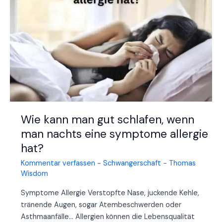
eines
Zahnabszesses
mit
Antibiotika?
Wie kann man gut schlafen, wenn
man nachts eine symptome allergie
hat?
Kommentar verfassen
-
Schwangerschaft
-
Thomas
Wisdom
Symptome Allergie Verstopfte Nase, juckende Kehle,
tränende Augen, sogar Atembeschwerden oder
Asthmaanfälle… Allergien können die Lebensqualität