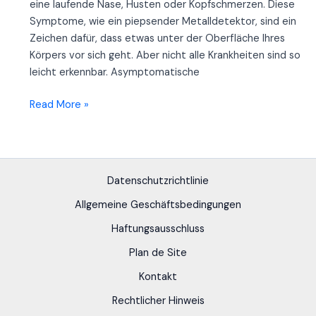
eine laufende Nase, Husten oder Kopfschmerzen. Diese
Symptome, wie ein piepsender Metalldetektor, sind ein
Zeichen dafür, dass etwas unter der Oberfläche Ihres
Körpers vor sich geht. Aber nicht alle Krankheiten sind so
leicht erkennbar. Asymptomatische
Was
Read More »
tun
,
wenn
Sie
Datenschutzrichtlinie
denken
Allgemeine Geschäftsbedingungen
,
Sie
Haftungsausschluss
haben
Plan de Site
einen
medizinische
Kontakt
Bedingungen
Rechtlicher Hinweis