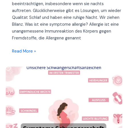
beeinträchtigen, insbesondere wenn sie nachts
auftreten. Glücklicherweise gibt es Lösungen, um wieder
Qualität Schlaf und haben eine ruhige Nacht. Wir ziehen
Bilanz. Was ist eine symptome allergie? Allergie ist eine
unangemessene Immunreaktion des Körpers gegen
Fremdstoffe, die Allergene genannt
Wie
Read More »
kann
man
gut
schlafen,
wenn
man
nachts
eine
symptome
allergie
hat?