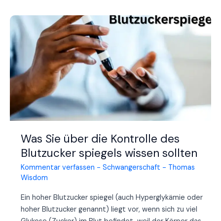
d’Emily
Armstrong
:
Savoir
si
elle
est
mariée,
qui
est
son
petit
Was Sie über die Kontrolle des
ami
Blutzucker spiegels wissen sollten
et
quelle
Kommentar verfassen
-
Schwangerschaft
-
Thomas
Wisdom
est
sa
Ein hoher Blutzucker spiegel (auch Hyperglykämie oder
sexualité
hoher Blutzucker genannt) liegt vor, wenn sich zu viel
?