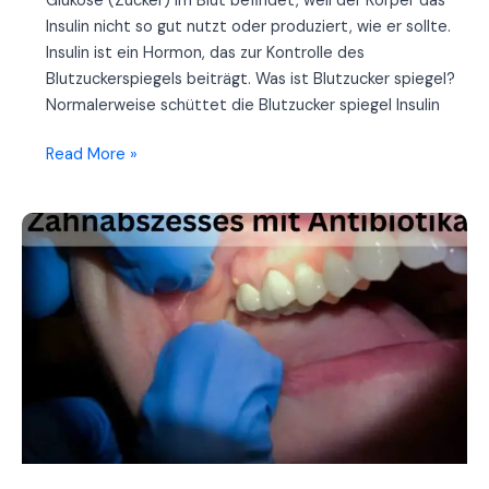
Glukose (Zucker) im Blut befindet, weil der Körper das
Insulin nicht so gut nutzt oder produziert, wie er sollte.
Insulin ist ein Hormon, das zur Kontrolle des
Blutzuckerspiegels beiträgt. Was ist Blutzucker spiegel?
Normalerweise schüttet die Blutzucker spiegel Insulin
Was
Read More »
Sie
über
die
Kontrolle
des
Blutzucker
spiegels
wissen
sollten